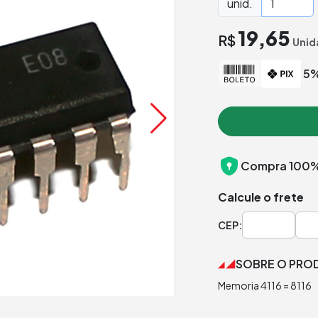
unid.
19,65
R$
Unid
5%
Compra 100%
Calcule o frete
CEP:
SOBRE O PRO
Memoria 4116 = 8116