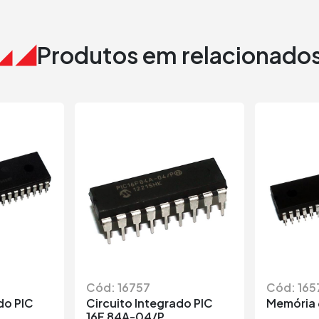
Produtos em relacionado
Cód: 16757
Cód: 165
do PIC
Circuito Integrado PIC
Memória 
16F 84A-04/P