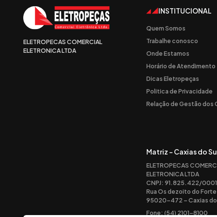
INSTITUCIONAL
Quem Somos
Trabalhe conosco
ELETROPECAS COMERCIAL
ELETRONICA LTDA
Onde Estamos
Horário de Atendimento
Dicas Eletropeças
Politica de Privacidade
Relação de Gestão dos
Matriz - Caxias do Su
ELETROPECAS COMERC
ELETRONICA LTDA
CNPJ: 91.825.422/0001
Rua Os dezoito do Forte
95020-472 – Caxias do 
Fone: (54) 2101-8100