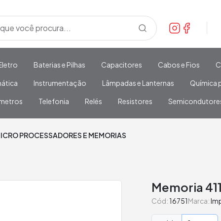
Eletro
Baterias e Pilhas
Capacitores
Cabos e Fios
C
mática
Instrumentação
Lâmpadas e Lanternas
Química p
metros
Telefonia
Relés
Resistores
Semicondutore
ICRO PROCESSADORES E MEMORIAS
Memoria 411
Cód:
16751
Marca:
Im