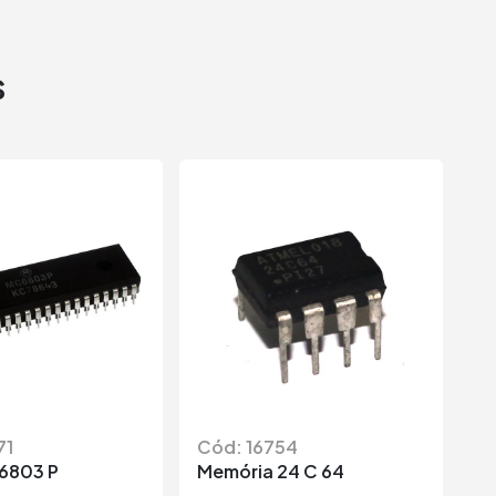
s
71
Cód: 16754
C
6803 P
Memória 24 C 64
Me