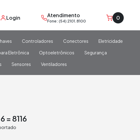
Atendimento
Login
0
Fone: (54) 2101.8100
haves
Controladores
Conectores
Eletricidade
ara Eletrônica
Optoeletrônicos
Segurança
s
Sensores
Ventiladores
6 = 8116
portado