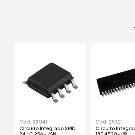
Cód: 29041
Cód: 29321
Circuito Integrado SMD
Circuito Integra
24 LC 256-I/SN
18F 4520-I/P