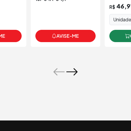
46,9
R$
Unidad
ME
AVISE-ME