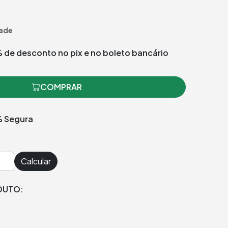
ade
 de desconto no pix e no boleto bancário
COMPRAR
 Segura
Calcular
DUTO: