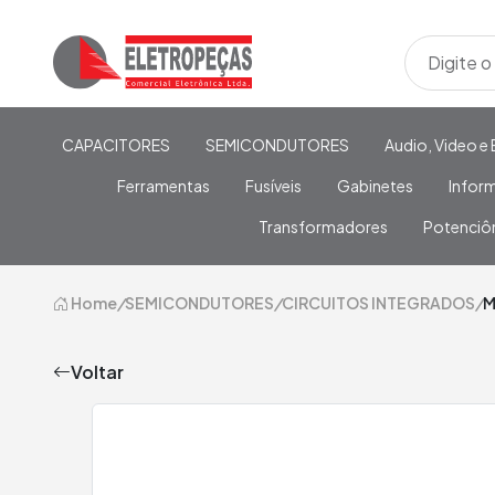
CAPACITORES
SEMICONDUTORES
Audio, Video e 
Ferramentas
Fusíveis
Gabinetes
Infor
Transformadores
Potenciô
Home
/
SEMICONDUTORES
/
CIRCUITOS INTEGRADOS
/
M
Voltar