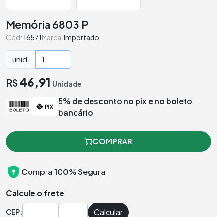
Memória 6803 P
Cód:
16571
Marca:
Importado
unid.
46,91
R$
Unidade
5% de desconto no pix e no boleto
bancário
COMPRAR
Compra 100% Segura
Calcule o frete
Calcular
CEP: