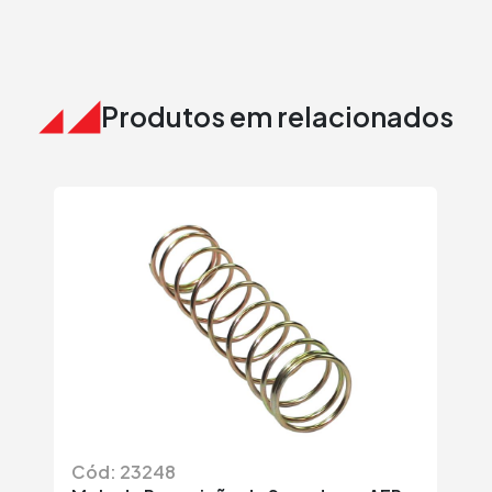
Produtos em relacionados
Cód: 23248
Có