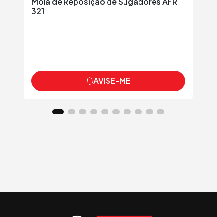
Mola de Reposição de Sugadores AFR
Bi
321
B
AVISE-ME