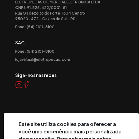
ELETROPECAS COMERCIAL ELETRONICA LTDA
CNPJ: 91.825.422/0001-51
Rua Os dezoito do Forte, 1634 Centro
95020-472 – Caxias do Sul – RS
Fone: (54) 2101-8100
SAC
Fone: (54) 2101-8100
lojavirtual@eletropecas.com
Siga-nos nas redes
Este site utiliza cookies para oferecer a
você uma experiência mais personalizada
©
2026
Eletropeças Comercial Eletrônica Ltda ® - Todos os
de navegação. Para saber mais sobre