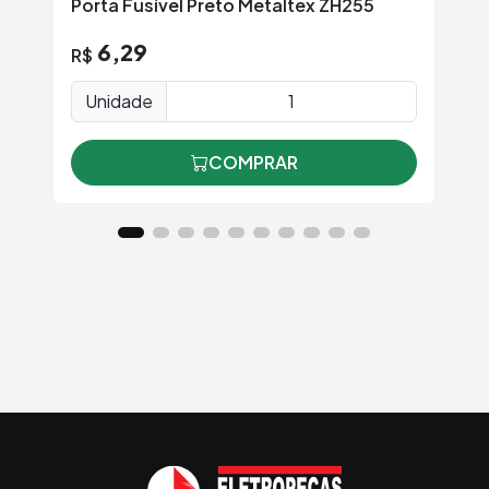
Porta Fusível Preto Metaltex ZH255
Po
Co
6,29
R$
Unidade
COMPRAR