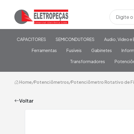
CAPACITORES
SEMICONDUTORES
Audio, Video e 
Ferramentas
Fusíveis
Gabinetes
Infor
Transformadores
Potenciô
Home
/
Potenciômetros
/
Potenciômetro Rotativo de F
Voltar