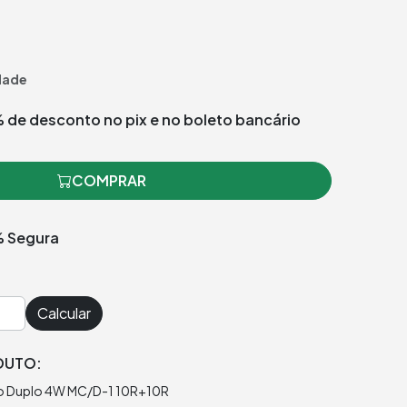
dade
 de desconto no pix e no boleto bancário
COMPRAR
 Segura
Calcular
DUTO:
o Duplo 4W MC/D-1 10R+10R