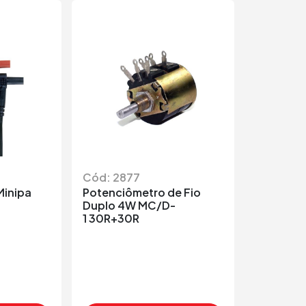
Cód: 2877
Minipa
Potenciômetro de Fio
Duplo 4W MC/D-
1 30R+30R