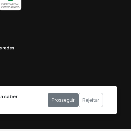
s redes
ra saber
Prosseguir
Rejeitar