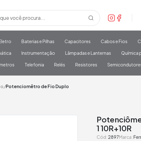
Eletro
Baterias e Pilhas
Capacitores
Cabos e Fios
C
mática
Instrumentação
Lâmpadas e Lanternas
Química p
metros
Telefonia
Relés
Resistores
Semicondutore
io
/
Potenciomêtro de Fio Duplo
Potenciôme
1 10R+10R
Cód:
2897
Marca:
Fer