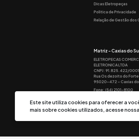
Dicas Eletropeças
Politica de Privacidade
Relação de Gestão dos
Matriz - Caxias do Su
ELETROPECAS COMERC
ELETRONICA LTDA
CNPJ: 91.825.422/0001
Rua Os dezoito do Forte
95020-472 – Caxias do 
Fone: (54) 2101-8100
Este site utiliza cookies para oferecer a v
mais sobre cookies utilizados, acesse noss