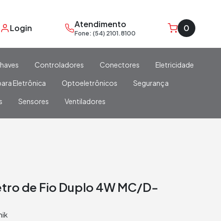
Atendimento
Login
0
Fone: (54) 2101.8100
haves
Controladores
Conectores
Eletricidade
ara Eletrônica
Optoeletrônicos
Segurança
s
Sensores
Ventiladores
tro de Fio Duplo 4W MC/D-
nik