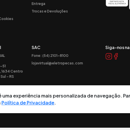
Entrega
Trocas e Devoluções
 Cookies
l
SAC
Siga-nos na
IAL
Fone: (54) 2101-8100
lojavirtual@eletropecas.com
-51
, 1634 Centro
Sul – RS
ocê uma experiência mais personalizada de navegação. Pa
a
Política de Privacidade
.