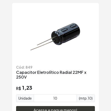
Cód: 849
Capacitor Eletrolítico Radial 22MF x
250V
1,23
R$
Unidade
(mtp.10)
Acesse e pague menos!