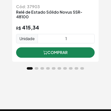
Cód: 37903
C
Relé de Estado Sólido Novus SSR-
Re
48100
415,34
R$
Unidade
COMPRAR