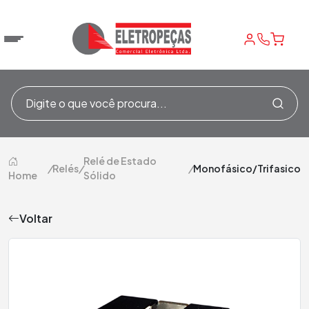
Relé de Estado
/
Relés
/
/
Monofásico/Trifasico
Home
Sólido
Voltar