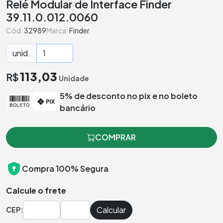
Relé Modular de Interface Finder
39.11.0.012.0060
Cód:
32989
Marca:
Finder
unid.
113,03
R$
Unidade
5% de desconto no pix e no boleto
bancário
COMPRAR
Compra 100% Segura
Calcule o frete
Calcular
CEP: