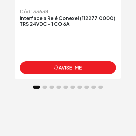
Cód: 33638
Có
Interface a Relé Conexel (112277.0000)
In
TRS 24VDC - 1 CO 6A
(C
AVISE-ME