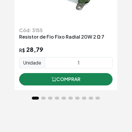
Cód: 3155
Có
Resistor de Fio Fixo Radial 20W 2 Ω 7
Re
28,79
R$
R
Unidade
COMPRAR