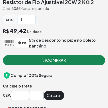
Resistor de Fio Ajustável 20W 2 KΩ 2
Cód:
3085
Marca:
Importado
unid.
49,42
R$
Unidade
5% de desconto no pix e no boleto
bancário
COMPRAR
Compra 100% Segura
Calcule o frete
Calcular
CEP: