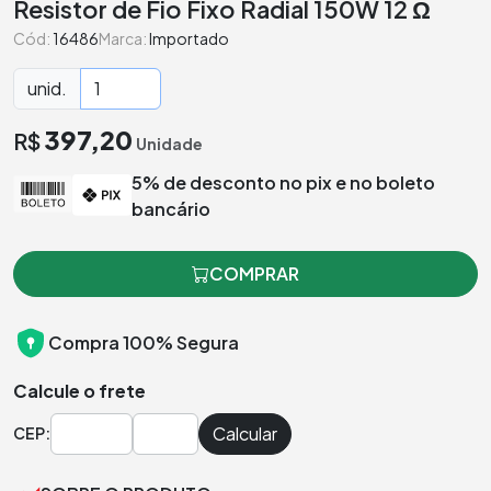
Resistor de Fio Fixo Radial 150W 12 Ω
Cód:
16486
Marca:
Importado
unid.
397,20
R$
Unidade
5% de desconto no pix e no boleto
bancário
COMPRAR
Compra 100% Segura
Calcule o frete
Calcular
CEP: