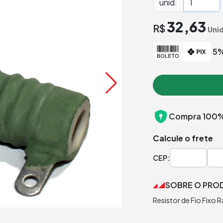
unid.
32,63
R$
Uni
5%
Compra 100%
Calcule o frete
CEP:
SOBRE O PRO
Resistor de Fio Fixo 