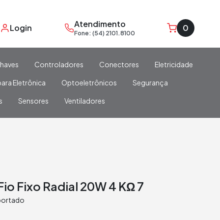
Atendimento
Login
0
Fone: (54) 2101.8100
haves
Controladores
Conectores
Eletricidade
ara Eletrônica
Optoeletrônicos
Segurança
s
Sensores
Ventiladores
Fio Fixo Radial 20W 4 KΩ 7
portado