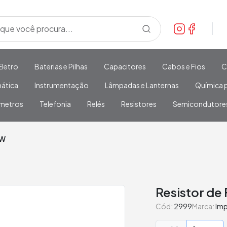
Eletro
Baterias e Pilhas
Capacitores
Cabos e Fios
C
mática
Instrumentação
Lâmpadas e Lanternas
Química p
metros
Telefonia
Relés
Resistores
Semicondutore
5W
Resistor de 
Cód:
2999
Marca:
Im