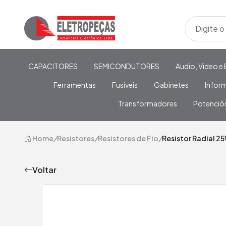
CAPACITORES
SEMICONDUTORES
Audio, Video e 
Ferramentas
Fusíveis
Gabinetes
Infor
Transformadores
Potenciô
Home
/
Resistores
/
Resistores de Fio
/
Resistor Radial 2
Voltar