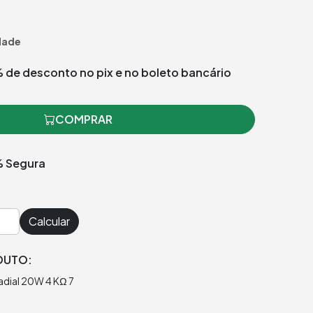
dade
 de desconto no pix e no boleto bancário
COMPRAR
 Segura
Calcular
DUTO:
Radial 20W 4 KΩ 7