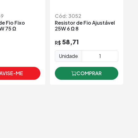
69
Cód: 3052
C
de Fio Fixo
Resistor de Fio Ajustável
Re
5W 75 Ω
25W 6 Ω 8
Ra
58,71
R$
Unidade
AVISE-ME
COMPRAR