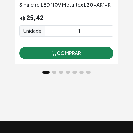
Sinaleiro LED 110V Metaltex L20-AR1-R
Si
G
25,42
R$
R
Unidade
COMPRAR