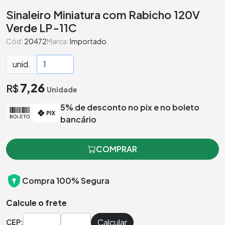
Sinaleiro Miniatura com Rabicho 120V
Verde LP-11C
Cód:
20472
Marca:
Importado
unid.
7,26
R$
Unidade
5% de desconto no pix e no boleto
bancário
COMPRAR
Compra 100% Segura
Calcule o frete
Calcular
CEP: