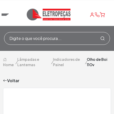
Lâmpadas e
Indicadores de
Olho de Boi
/
/
/
Home
Lanternas
Painel
11Ov
Voltar