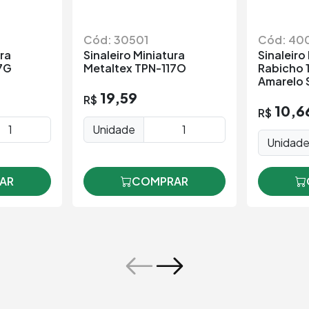
Cód: 30501
Cód: 40
ura
Sinaleiro Miniatura
Sinaleiro
7G
Metaltex TPN-117O
Rabicho 
Amarelo 
19,59
R$
10,6
R$
Unidade
Unidad
AR
COMPRAR