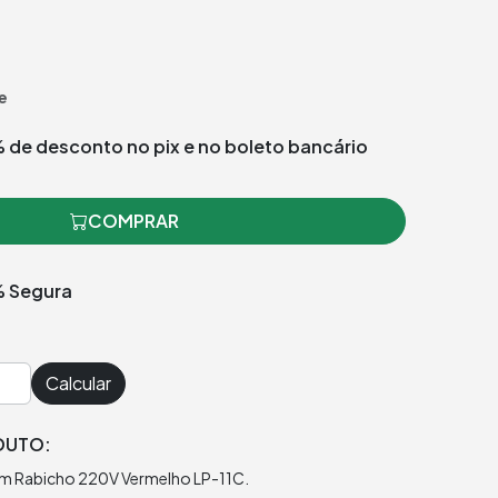
e
 de desconto no pix e no boleto bancário
COMPRAR
 Segura
Calcular
DUTO:
com Rabicho 220V Vermelho LP-11C.