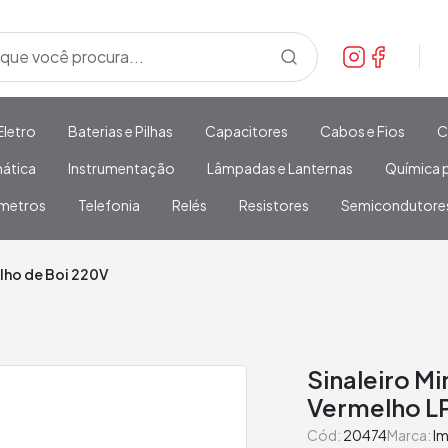
Eletro
Baterias e Pilhas
Capacitores
Cabos e Fios
C
mática
Instrumentação
Lâmpadas e Lanternas
Química p
metros
Telefonia
Relés
Resistores
Semicondutore
lho de Boi 220V
Sinaleiro M
Vermelho L
Cód:
20474
Marca:
I