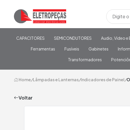
CAPACITORES
SEMICONDUTORES
Audio, Video e 
Ferramentas
Fusíveis
Gabinetes
Infor
Transformadores
Potenciô
Home
/
Lâmpadas e Lanternas
/
Indicadores de Painel
/
O
Voltar