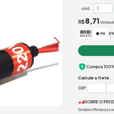
unid.
8,71
R$
Unidad
5%
Compra 100%
Calcule o frete
CEP:
SOBRE O PRO
Sinaleiro Miniatura 