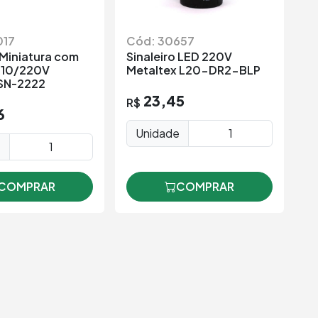
017
Cód: 30657
C
 Miniatura com
Sinaleiro LED 220V
Si
110/220V
Metaltex L20-DR2-BLP
M
SN-2222
23,45
R$
R
6
Unidade
e
COMPRAR
COMPRAR