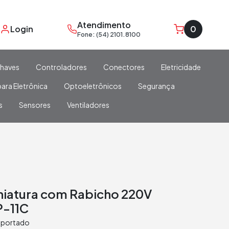
Atendimento
Login
0
Fone: (54) 2101.8100
haves
Controladores
Conectores
Eletricidade
ara Eletrônica
Optoeletrônicos
Segurança
s
Sensores
Ventiladores
iniatura com Rabicho 220V
P-11C
mportado