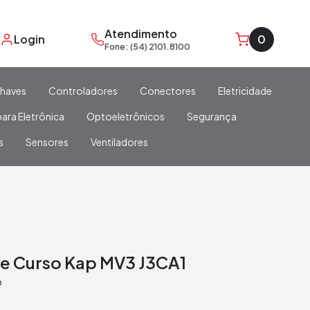
Atendimento
Login
0
Fone: (54) 2101.8100
haves
Controladores
Conectores
Eletricidade
ara Eletrônica
Optoeletrônicos
Segurança
s
Sensores
Ventiladores
e Curso Kap MV3 J3CA1
p