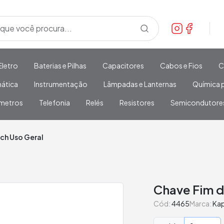
Eletro
Baterias e Pilhas
Capacitores
Cabos e Fios
C
mática
Instrumentação
Lâmpadas e Lanternas
Química p
metros
Telefonia
Relés
Resistores
Semicondutore
ch Uso Geral
Chave Fim d
Cód:
4465
Marca:
Ka