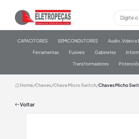
CAPACITORES
SEMICONDUTORES
Audio, Video e 
Ferramentas
Fusíveis
Gabinetes
Infor
Transformadores
Potenciô
Home
/
Chaves
/
Chave Micro Switch
/
Chaves Micho Swit
Voltar