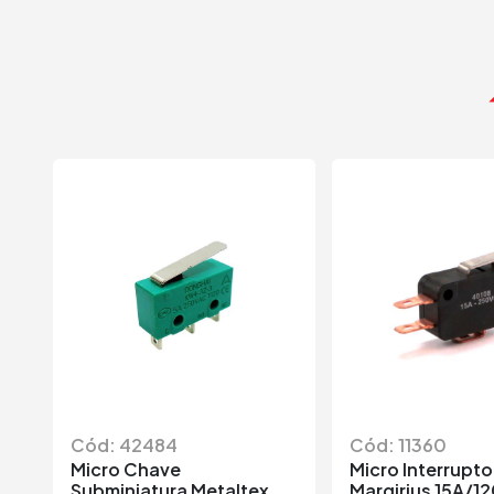
Cód: 42484
Cód: 11360
Micro Chave
Micro Interrupto
Subminiatura Metaltex
Margirius 15A/