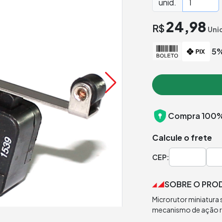
unid.
24,98
R$
Uni
5%
Compra 100%
Calcule o frete
CEP:
SOBRE O PRO
Microrutor miniatura 
mecanismo de ação rá