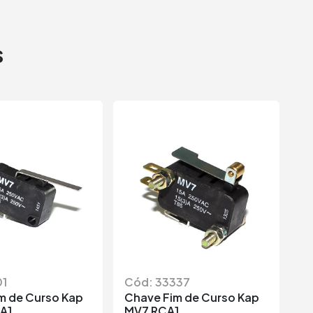
s
01
Cód: 33337
C
m de Curso Kap
Chave Fim de Curso Kap
C
A1
MV7 RCA1
M