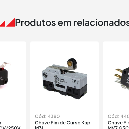
Produtos em relacionado
Cód: 4380
Cód: 44
r
Chave Fim de Curso Kap
Chave Fi
120V/250V
M3L
MV7 G3C