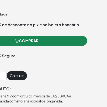
dade
 de desconto no pix e no boleto bancário
COMPRAR
 Segura
Calcular
DUTO:
série MV com circuito inversor de 5A 250VCA e
pida com mola helicoidal de longa vida.