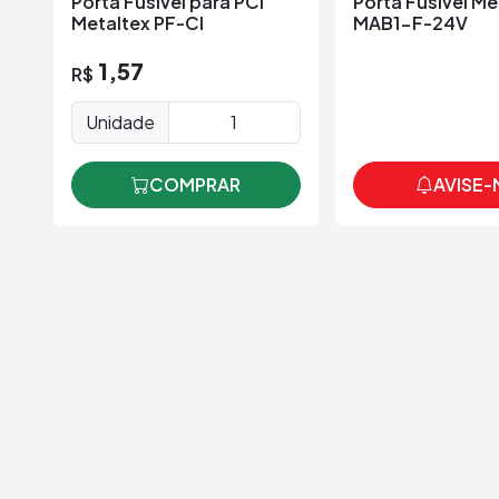
Porta Fusível para PCI
Porta Fusível Me
Metaltex PF-CI
MAB1-F-24V
1,57
R$
Unidade
AVISE-
COMPRAR