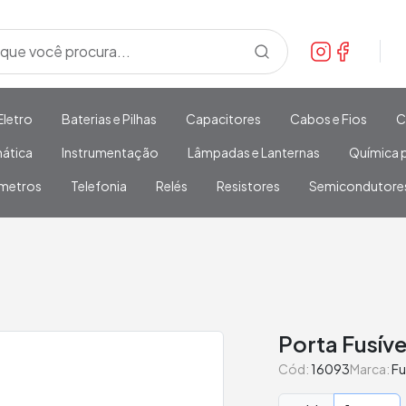
Eletro
Baterias e Pilhas
Capacitores
Cabos e Fios
C
mática
Instrumentação
Lâmpadas e Lanternas
Química p
metros
Telefonia
Relés
Resistores
Semicondutore
Porta Fusív
Cód:
16093
Marca:
Fu