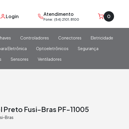
Atendimento
Login
0
Fone: (54) 2101.8100
haves
Controladores
Conectores
Eletricidade
ara Eletrônica
Optoeletrônicos
Segurança
s
Sensores
Ventiladores
el Preto Fusi-Bras PF-11005
si-Bras