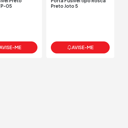
ível Preto
Porta Fusível tipo Rosca
Po
FP-05
Preto Joto 5
Ma
AVISE-ME
AVISE-ME