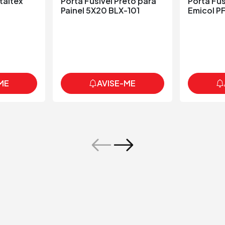
taltex
Porta Fusível Preto para
Porta Fus
Painel 5X20 BLX-101
Emicol P
ME
AVISE-ME