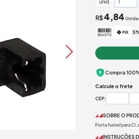
unid.
4,84
R$
Unida
5%
Compra 100%
Calcule o frete
CEP:
SOBRE O PRO
Porta fusível para CI
INSTRUÇÕES 