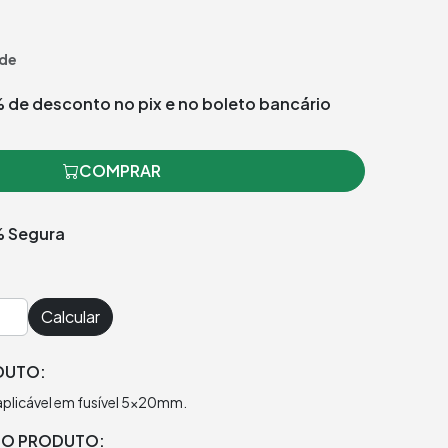
de
 de desconto no pix e no boleto bancário
COMPRAR
 Segura
Calcular
DUTO:
, aplicável em fusível 5x20mm.
DO PRODUTO: