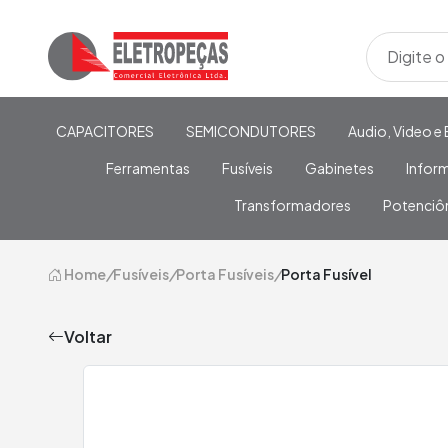
CAPACITORES
SEMICONDUTORES
Audio, Video e 
Ferramentas
Fusíveis
Gabinetes
Infor
Transformadores
Potenciô
Home
/
Fusíveis
/
Porta Fusíveis
/
Porta Fusível
Voltar