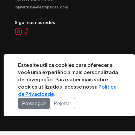
lojavirtual@eletropecas.com
Siga-nos nas redes
Este site utiliza cookies para oferecer a
você uma experiência mais personalizada
de navegação. Para saber mais sobre
©
2026
Eletropeças Comercial Eletrônica Ltda ® - Todos os
direitos reservados.
cookies utilizados, acesse nossa
Política
de Privacidade
.
DESENVOLVIDO POR:
Prosseguir
Rejeitar