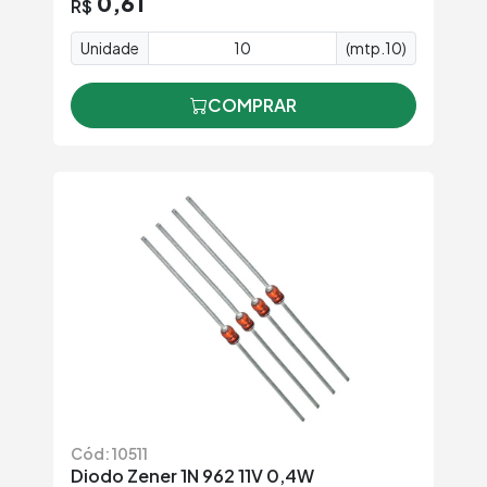
0,61
R$
Unidade
(mtp.10)
COMPRAR
Cód: 10511
Diodo Zener 1N 962 11V 0,4W