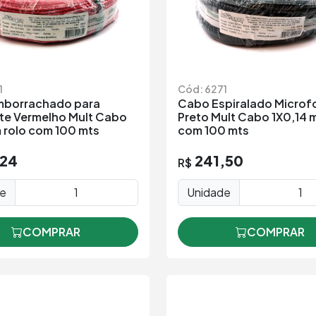
1
Cód: 6271
mborrachado para
Cabo Espiralado Microf
ste Vermelho Mult Cabo
Preto Mult Cabo 1X0,14 
 rolo com 100 mts
com 100 mts
,24
241,50
R$
de
Unidade
COMPRAR
COMPRAR