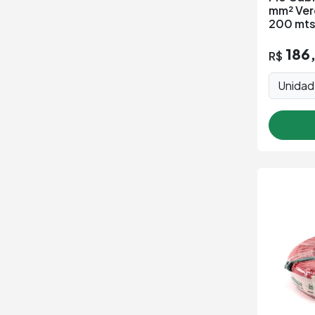
mm² Ver
200 mt
186
R$
Unida