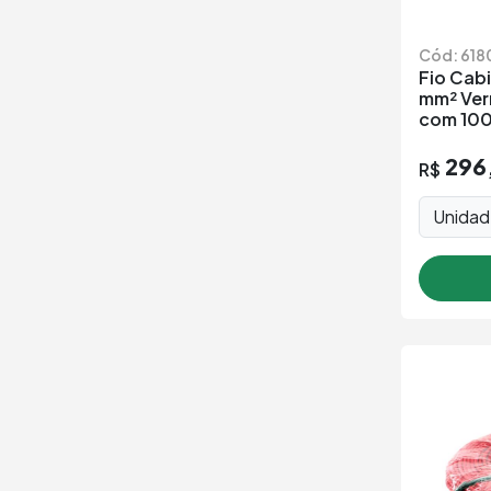
Cód: 618
Fio Cabi
mm² Ver
com 100
296
R$
Unida