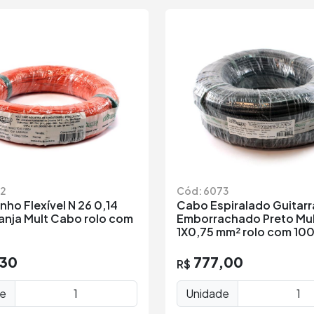
72
Cód: 6073
nho Flexível N 26 0,14
Cabo Espiralado Guitarr
anja Mult Cabo rolo com
Emborrachado Preto Mu
s
1X0,75 mm² rolo com 100
,30
777,00
R$
de
Unidade