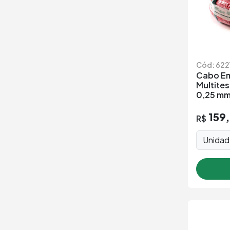
Cód: 622
Cabo E
Multite
0,25 mm
159
R$
Unida