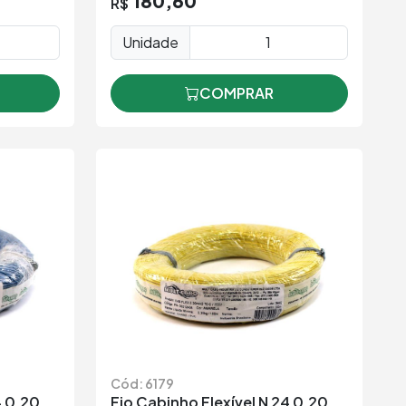
180,60
R$
Unidade
COMPRAR
Cód: 6179
4 0,20
Fio Cabinho Flexível N 24 0,20