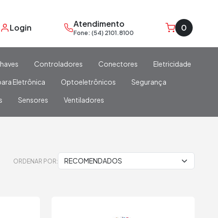
Atendimento
Login
0
Fone: (54) 2101.8100
haves
Controladores
Conectores
Eletricidade
ara Eletrônica
Optoeletrônicos
Segurança
s
Sensores
Ventiladores
ORDENAR POR: