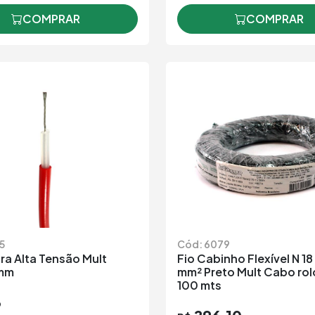
COMPRAR
COMPRAR
5
Cód: 6079
ra Alta Tensão Mult
Fio Cabinho Flexível N 18
mm
mm² Preto Mult Cabo ro
100 mts
3