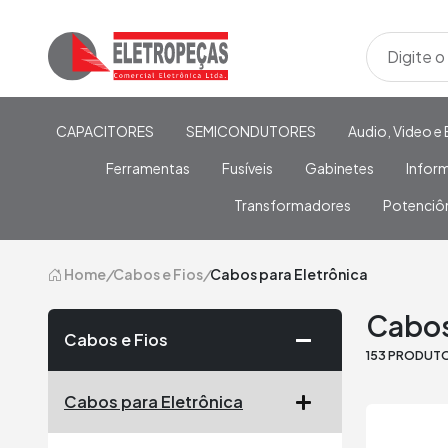
CAPACITORES
SEMICONDUTORES
Audio, Video e 
Ferramentas
Fusíveis
Gabinetes
Infor
Transformadores
Potenciô
Home
/
Cabos e Fios
/
Cabos para Eletrônica
Cabos
Cabos e Fios
153 PRODUT
Cabos para Eletrônica