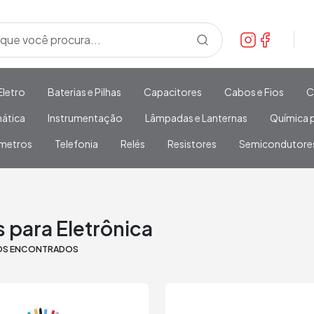
Eletro
Baterias e Pilhas
Capacitores
Cabos e Fios
C
mática
Instrumentação
Lâmpadas e Lanternas
Química p
metros
Telefonia
Relés
Resistores
Semicondutore
 para Eletrônica
OS ENCONTRADOS