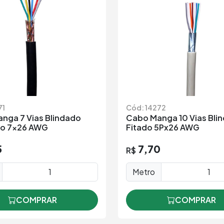
71
Cód: 14272
nga 7 Vias Blindado
Cabo Manga 10 Vias Bli
do 7x26 AWG
Fitado 5Px26 AWG
5
7,70
R$
Metro
COMPRAR
COMPRAR