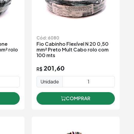
Cód: 6080
one
Fio Cabinho Flexível N 20 0,50
mm² rolo
mm² Preto Mult Cabo rolo com
100 mts
201,60
R$
Unidade
COMPRAR