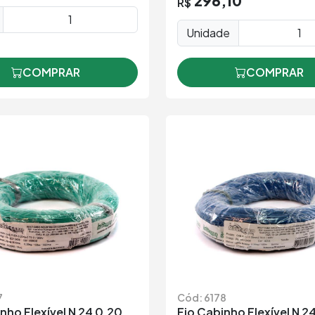
296,10
R$
Unidade
COMPRAR
COMPRAR
7
Cód: 6178
nho Flexível N 24 0,20
Fio Cabinho Flexível N 2