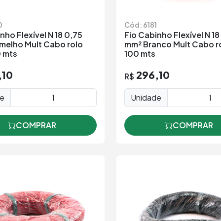
0
Cód: 6181
nho Flexível N 18 0,75
Fio Cabinho Flexível N 18
melho Mult Cabo rolo
mm² Branco Mult Cabo r
 mts
100 mts
,10
296,10
R$
de
Unidade
COMPRAR
COMPRAR