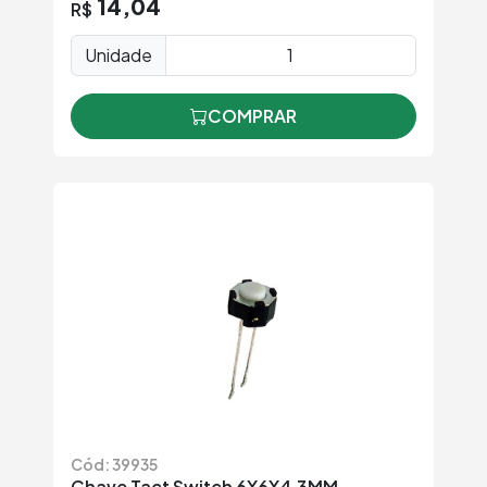
14,04
R$
Unidade
COMPRAR
Cód: 39935
Chave Tact Switch 6X6X4,3MM