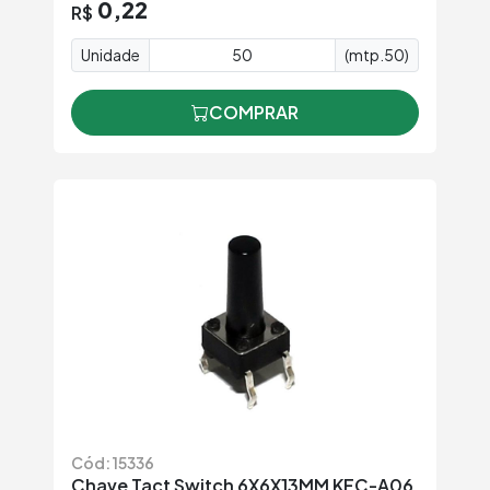
0,22
R$
Unidade
(mtp.50)
COMPRAR
Cód: 15336
Chave Tact Switch 6X6X13MM KFC-A06