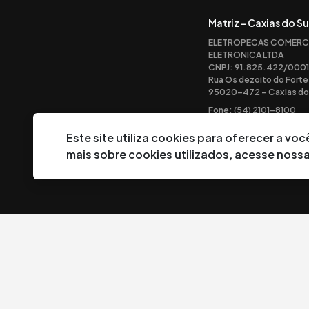
Matriz - Caxias do Su
ELETROPECAS COMERC
ELETRONICA LTDA
CNPJ: 91.825.422/0001
Rua Os dezoito do Forte
95020-472 – Caxias do 
Fone: (54) 2101-8100
Este site utiliza cookies para oferecer a v
mais sobre cookies utilizados, acesse noss
©
2026
Eletropeças Comercial Eletrônica Ltda ® - Todos os direi