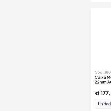
Cód: 380
Caixa M
22mm Au
177
R$
Unida