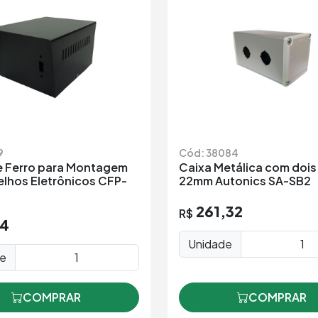
9
Cód: 38084
e Ferro para Montagem
Caixa Metálica com dois
elhos Eletrônicos CFP-
22mm Autonics SA-SB2
261,32
R$
24
Unidade
de
COMPRAR
COMPRAR