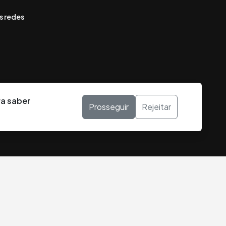
s redes
ra saber
Prosseguir
Rejeitar
DESENVOLVIDO POR: