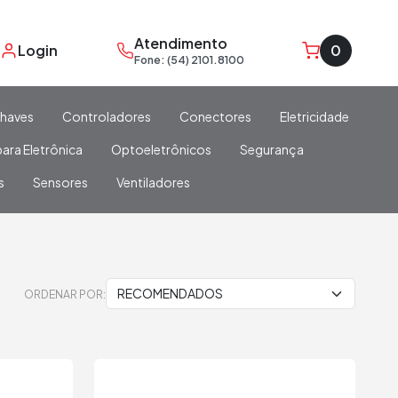
Atendimento
Login
0
Fone: (54) 2101.8100
haves
Controladores
Conectores
Eletricidade
ara Eletrônica
Optoeletrônicos
Segurança
s
Sensores
Ventiladores
ORDENAR POR: