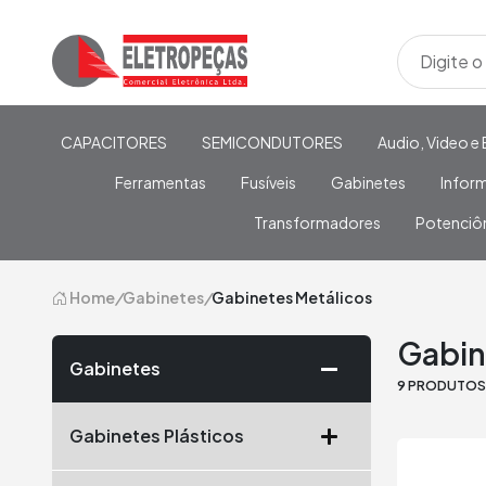
CAPACITORES
SEMICONDUTORES
Audio, Video e 
Ferramentas
Fusíveis
Gabinetes
Infor
Transformadores
Potenciô
Home
/
Gabinetes
/
Gabinetes Metálicos
Gabin
Gabinetes
9 PRODUTO
Gabinetes Plásticos