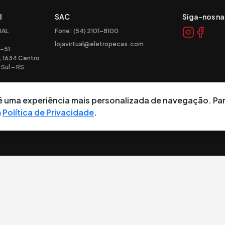
l
SAC
Siga-nos na
IAL
Fone: (54) 2101-8100
lojavirtual@eletropecas.com
-51
, 1634 Centro
Sul – RS
ocê uma experiência mais personalizada de navegação. Pa
a
Política de Privacidade
.
tos reservados.