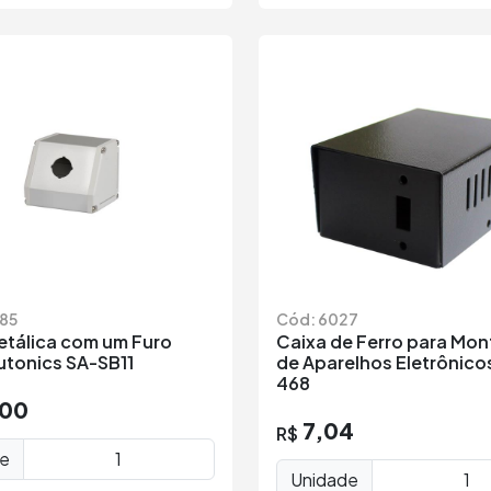
85
Cód: 6027
etálica com um Furo
Caixa de Ferro para Mo
tonics SA-SB11
de Aparelhos Eletrônico
468
,00
7,04
R$
de
Unidade