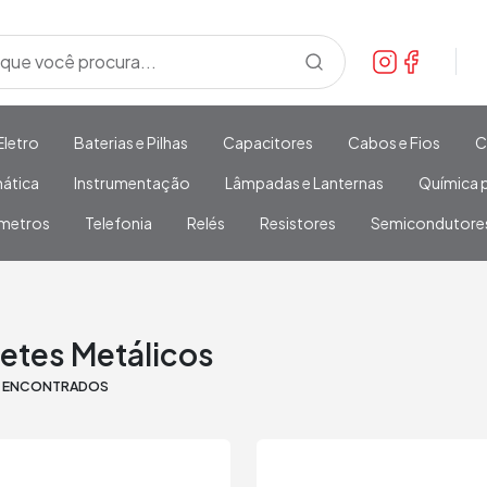
Eletro
Baterias e Pilhas
Capacitores
Cabos e Fios
C
mática
Instrumentação
Lâmpadas e Lanternas
Química p
metros
Telefonia
Relés
Resistores
Semicondutore
etes Metálicos
S ENCONTRADOS