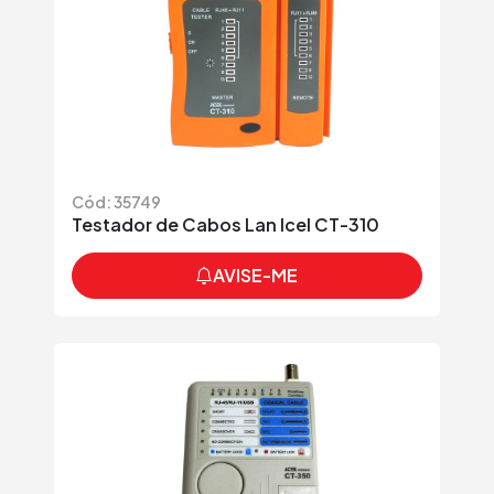
Cód: 35749
Testador de Cabos Lan Icel CT-310
AVISE-ME