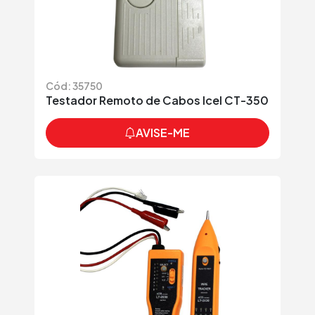
Cód: 35750
Testador Remoto de Cabos Icel CT-350
AVISE-ME