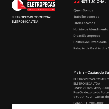
INSTITUCIONAL
Quem Somos
Trabalhe conosco
ELETROPECAS COMERCIAL
ELETRONICA LTDA
Onde Estamos
Horário de Atendimento
Dicas Eletropeças
Politica de Privacidade
Relação de Gestão dos
Matriz - Caxias do Su
ELETROPECAS COMERC
ELETRONICA LTDA
CNPJ: 91.825.422/0001
Rua Os dezoito do Forte
95020-472 – Caxias do 
Fone: (54) 2101-8100