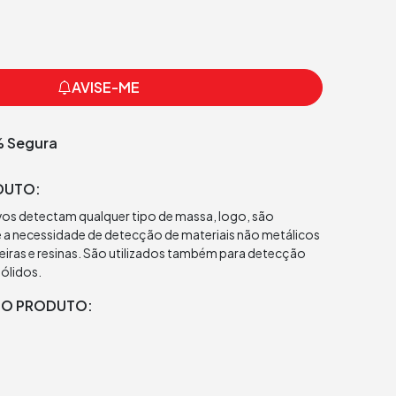
AVISE-ME
 Segura
DUTO:
vos detectam qualquer tipo de massa, logo, são
e a necessidade de detecção de materiais não metálicos
iras e resinas. São utilizados também para detecção
sólidos.
DO PRODUTO: