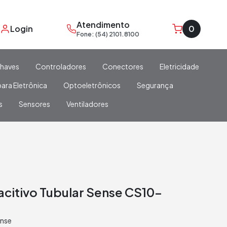
Atendimento
Login
0
Fone: (54) 2101.8100
haves
Controladores
Conectores
Eletricidade
ara Eletrônica
Optoeletrônicos
Segurança
s
Sensores
Ventiladores
citivo Tubular Sense CS10-
J
nse