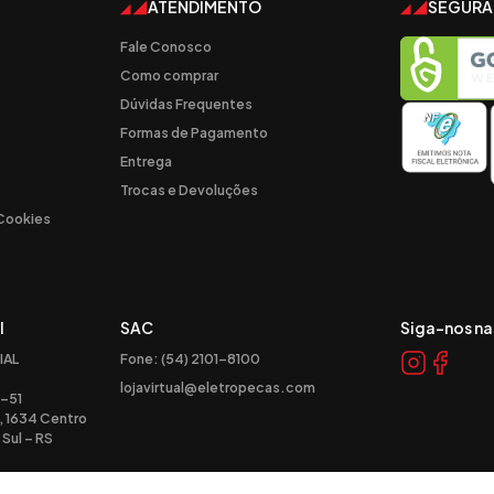
ATENDIMENTO
SEGUR
Fale Conosco
Como comprar
Dúvidas Frequentes
Formas de Pagamento
Entrega
Trocas e Devoluções
 Cookies
l
SAC
Siga-nos na
IAL
Fone: (54) 2101-8100
lojavirtual@eletropecas.com
-51
, 1634 Centro
Sul – RS