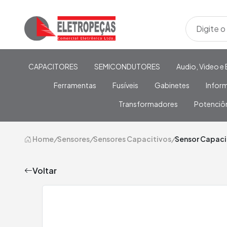
CAPACITORES
SEMICONDUTORES
Audio, Video e 
Ferramentas
Fusíveis
Gabinetes
Infor
Transformadores
Potenciô
Home
/
Sensores
/
Sensores Capacitivos
/
Sensor Capaci
Voltar