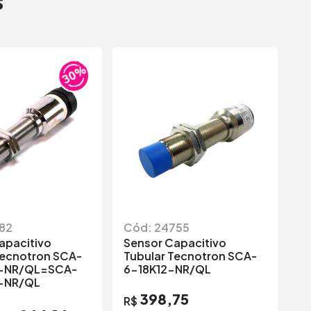
s
82
Cód: 24755
C
apacitivo
Sensor Capacitivo
S
Tecnotron SCA-
Tubular Tecnotron SCA-
T
-NR/QL=SCA-
6-18K12-NR/QL
3
-NR/QL
398,75
R$