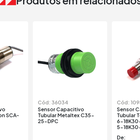
Produtos em relacionado
Cód: 36034
Cód: 109
vo
Sensor Capacitivo
Sensor C
on SCA-
Tubular Metaltex C35-
Tubular 
25-DPC
6-18K30
5-18K30
De: