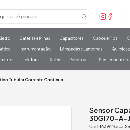
Eletro
Baterias e Pilhas
Capacitores
Cabos e Fios
C
mática
Instrumentação
Lâmpadas e Lanternas
Química p
metros
Telefonia
Relés
Resistores
Semicondutore
tivo Tubular Corrente Continua
Sensor Capa
30GI70-A-
Cód:
16396
Marca:
Se