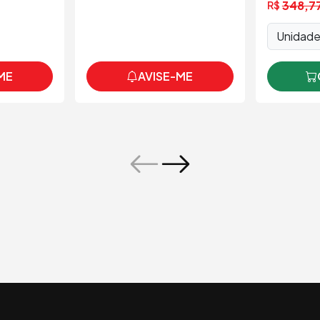
348,7
R$
Unidad
ME
AVISE-ME