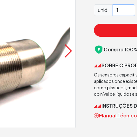
unid.
Compra 100%
SOBRE O PRO
Os sensores capaciti
aplicados onde exist
como plásticos, made
do nível de líquidos e 
INSTRUÇÕES 
Manual Técnico