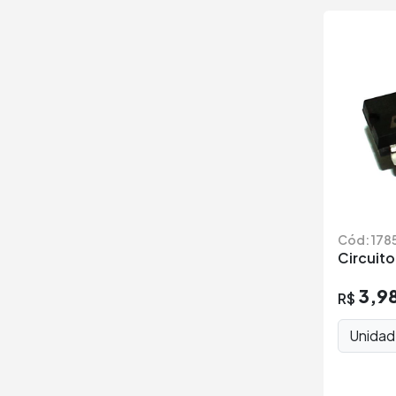
Cód: 178
Circuito
3,9
R$
Unida