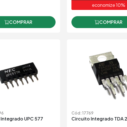
COMPRAR
COMPRAR
96
Cód: 17769
o Integrado UPC 577
Circuito Integrado TDA
6
5,47
R$