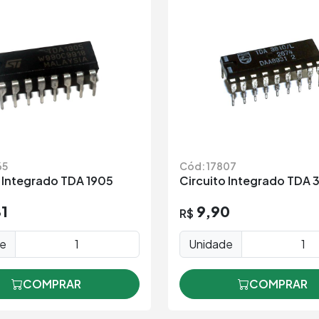
65
Cód: 17807
o Integrado TDA 1905
Circuito Integrado TDA 
81
9,90
R$
de
Unidade
COMPRAR
COMPRAR