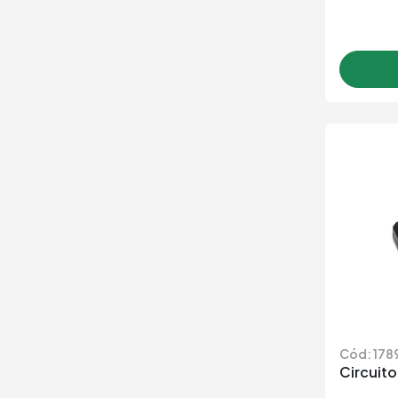
Cód: 178
Circuit
2,4
R$