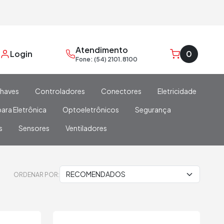
Atendimento
Login
0
Fone: (54) 2101.8100
haves
Controladores
Conectores
Eletricidade
ara Eletrônica
Optoeletrônicos
Segurança
s
Sensores
Ventiladores
ORDENAR POR: