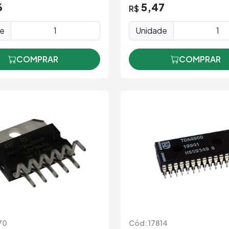
de
Unidade
COMPRAR
COMPRAR
70
Cód: 17814
o Integrado TDA 2004
Circuito Integrado TDA