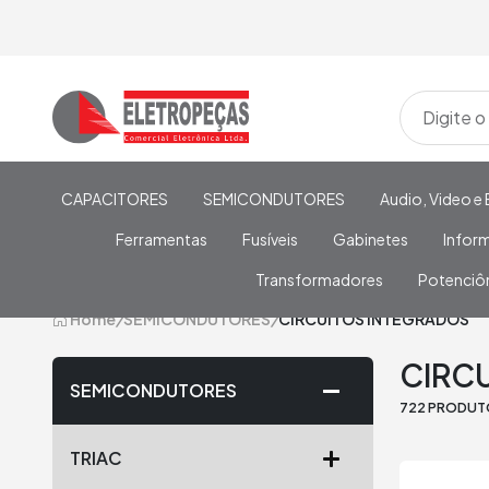
CAPACITORES
SEMICONDUTORES
Audio, Video e 
Ferramentas
Fusíveis
Gabinetes
Infor
Transformadores
Potenciô
Home
/
SEMICONDUTORES
/
CIRCUITOS INTEGRADOS
CIRC
SEMICONDUTORES
722 PRODU
TRIAC