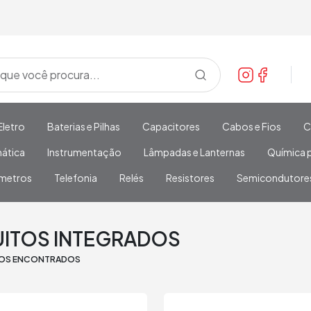
Eletro
Baterias e Pilhas
Capacitores
Cabos e Fios
C
mática
Instrumentação
Lâmpadas e Lanternas
Química p
metros
Telefonia
Relés
Resistores
Semicondutore
UITOS INTEGRADOS
TOS ENCONTRADOS