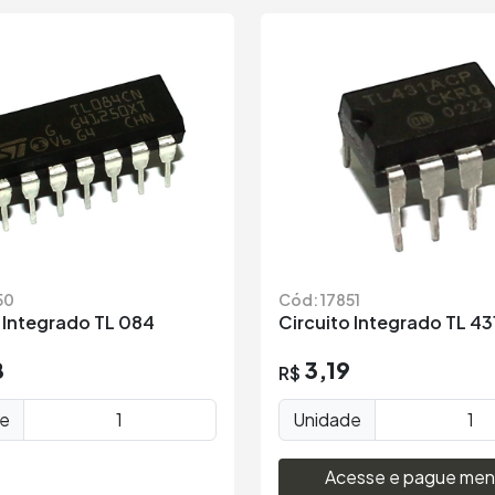
50
Cód: 17851
 Integrado TL 084
Circuito Integrado TL 43
8
3,19
R$
de
Unidade
Acesse e pague men
economize 10%