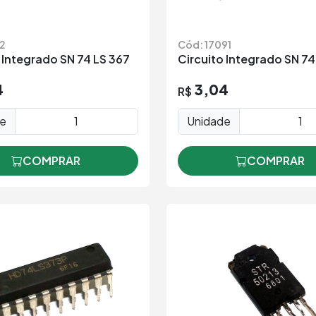
32
Cód: 17091
 Integrado SN 74 LS 367
Circuito Integrado SN 74
4
3,04
R$
de
Unidade
COMPRAR
COMPRAR