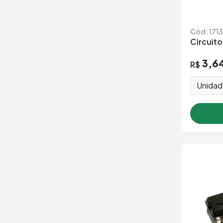
Cód: 171
Circuito
3,6
R$
Unida