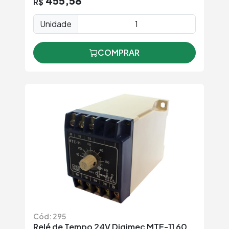
455,58
R$
Unidade
COMPRAR
Cód: 295
Relé de Tempo 24V Digimec MTE-11 60