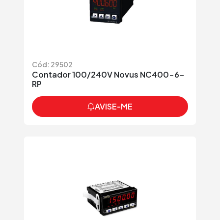
Cód: 29502
Contador 100/240V Novus NC400-6-
RP
AVISE-ME