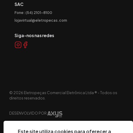
SAC
Fone: (54) 2101-8100
lojavirtual@eletropecas.com
Siga-nos nas redes
©
2026
Eletropeças Comercial Eletrônica Ltda ® - Todos os
direitos reservados.
DESENVOLVIDO POR:
Este site utiliza cookies para oferecer a