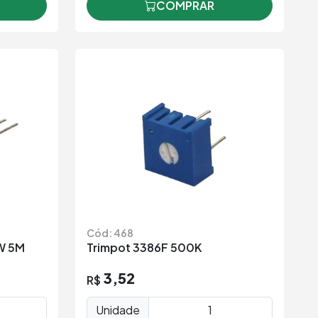
COMPRAR
Cód: 468
6W 5M
Trimpot 3386F 500K
3,52
R$
Unidade