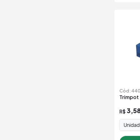
Cód: 44
Trimpot
3,5
R$
Unida