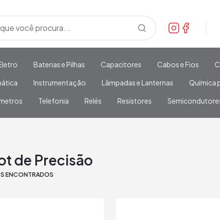
Eletro
Baterias e Pilhas
Capacitores
Cabos e Fios
C
mática
Instrumentação
Lâmpadas e Lanternas
Química p
metros
Telefonia
Relés
Resistores
Semicondutore
ot de Precisão
OS ENCONTRADOS