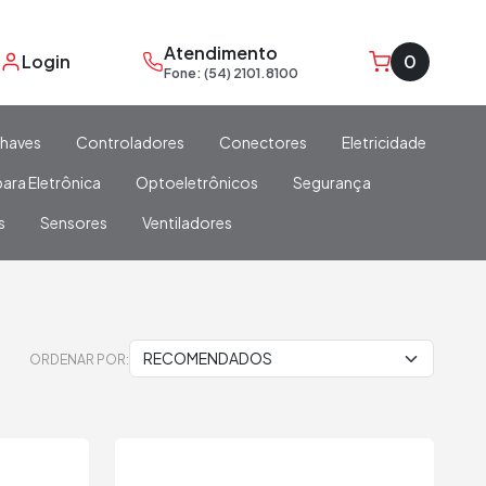
Atendimento
Login
0
Fone: (54) 2101.8100
haves
Controladores
Conectores
Eletricidade
ara Eletrônica
Optoeletrônicos
Segurança
s
Sensores
Ventiladores
ORDENAR POR: