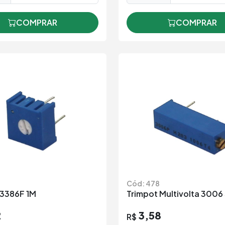
COMPRAR
COMPRAR
Cód: 478
 3386F 1M
Trimpot Multivolta 300
2
3,58
R$