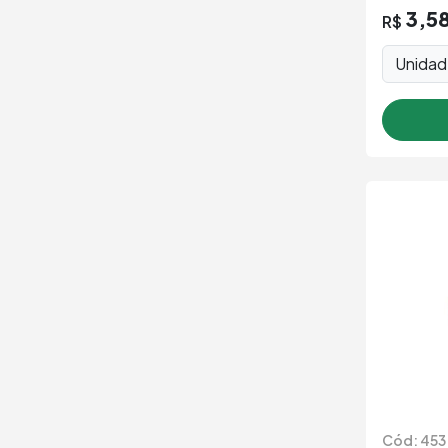
3,5
R$
Unida
Cód: 453