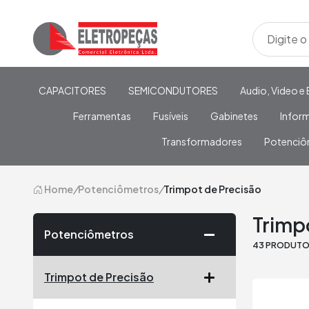
CAPACITORES
SEMICONDUTORES
Audio, Video e 
Ferramentas
Fusíveis
Gabinetes
Infor
Transformadores
Potenciô
Home
/
Potenciômetros
/
Trimpot de Precisão
Trimp
Potenciômetros
43 PRODUT
Trimpot de Precisão