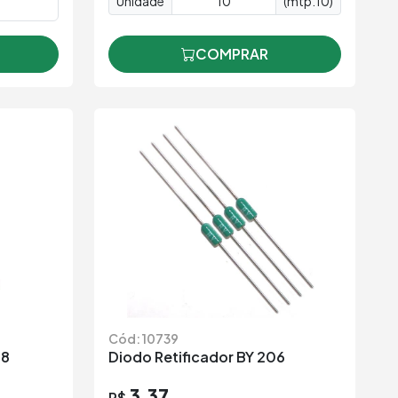
Unidade
(mtp.10)
COMPRAR
Cód: 10739
08
Diodo Retificador BY 206
3,37
R$