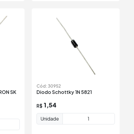
Cód: 30952
KRON SK
Diodo Schottky 1N 5821
1,54
R$
Unidade