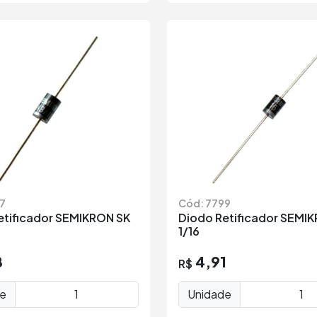
7
Cód: 7799
etificador SEMIKRON SK
Diodo Retificador SEMI
1/16
8
4,91
R$
de
Unidade