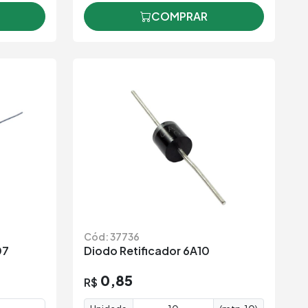
COMPRAR
Cód: 37736
07
Diodo Retificador 6A10
0,85
R$