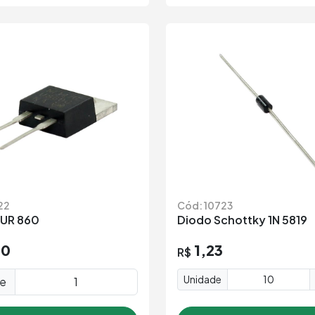
22
Cód: 10723
UR 860
Diodo Schottky 1N 5819
70
1,23
R$
Unidade
de