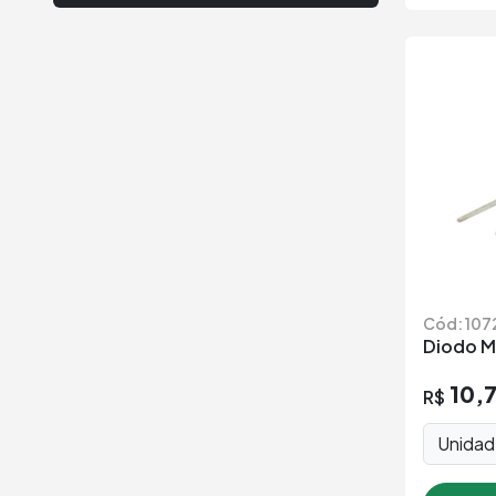
Cód: 107
Diodo M
10,
R$
Unida