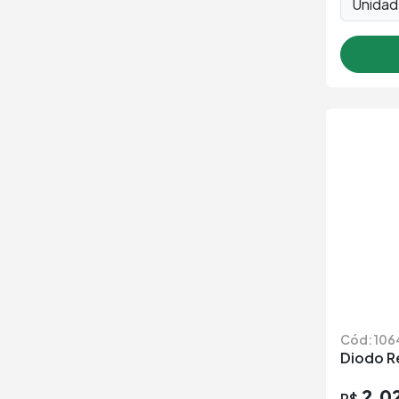
Unida
Cód: 106
Diodo Re
2,0
R$