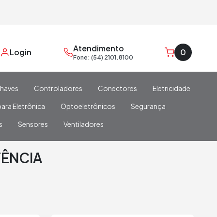
Atendimento
Login
0
Fone: (54) 2101.8100
haves
Controladores
Conectores
Eletricidade
ara Eletrônica
Optoeletrônicos
Segurança
s
Sensores
Ventiladores
TÊNCIA