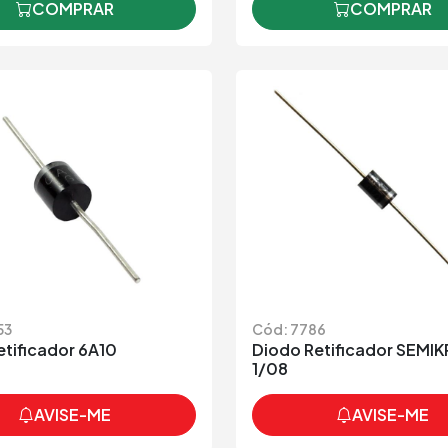
COMPRAR
COMPRAR
53
Cód: 7786
etificador 6A10
Diodo Retificador SEMI
1/08
AVISE-ME
AVISE-ME