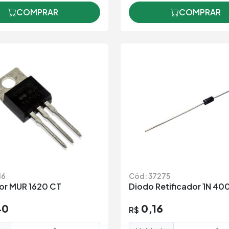
COMPRAR
COMPRAR
16
Cód: 37275
tor MUR 1620 CT
Diodo Retificador 1N 40
40
0,16
R$