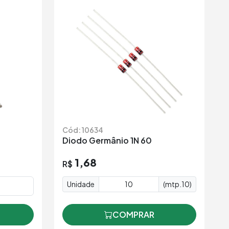
Cód: 10634
Diodo Germânio 1N 60
1,68
R$
Unidade
(mtp.10)
COMPRAR