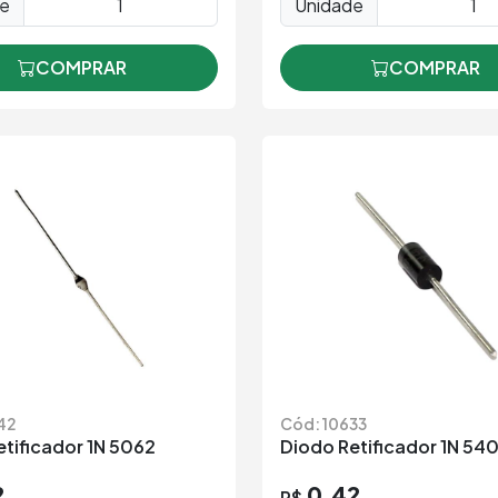
de
Unidade
COMPRAR
COMPRAR
42
Cód: 10633
tificador 1N 5062
Diodo Retificador 1N 54
2
0,42
R$