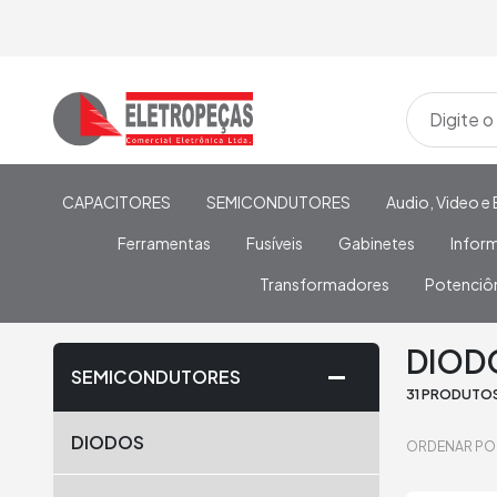
CAPACITORES
SEMICONDUTORES
Audio, Video e 
Ferramentas
Fusíveis
Gabinetes
Infor
Transformadores
Potenciô
Home
/
SEMICONDUTORES
/
DIODOS
/
DIODOS RETIFICA
DIODO
SEMICONDUTORES
31 PRODUTO
DIODOS
ORDENAR PO