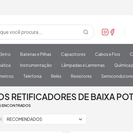
Eletro
Baterias e Pilhas
Capacitores
Cabos e Fios
C
mática
Instrumentação
Lâmpadas e Lanternas
Química p
metros
Telefonia
Relés
Resistores
Semicondutore
DORES DE BAIXA POTÊNCIA
S RETIFICADORES DE BAIXA PO
S ENCONTRADOS
R: